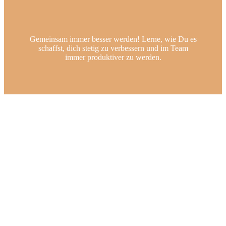
Gemeinsam immer besser werden! Lerne, wie Du es
schaffst, dich stetig zu verbessern und im Team
immer produktiver zu werden.
Reinschauen und losarbeiten!
Krisensicheres, flexibles und
zukunftsorientiertes Arbeiten. Wie man Zuhause